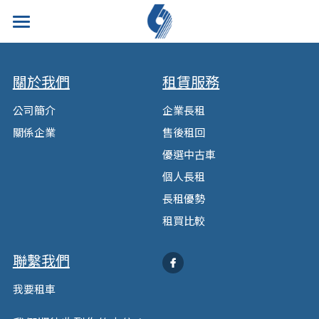
萬和簡介
關於我們
租賃服務
企業長租
公司簡介
企業長租
租賃服務
關係企業
售後租回
優選中古車
售後租回
優選中古車
個人長租
長租優勢
我要租車
長租優勢
個人長租
搜索
租買比較
租買比較
聯繫我們
我要租車